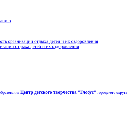
танию
сть организации отдыха детей и их оздоровления
изации отдыха детей и их оздоровления
Центр детского творчества "Глобус"
образования
городского округа