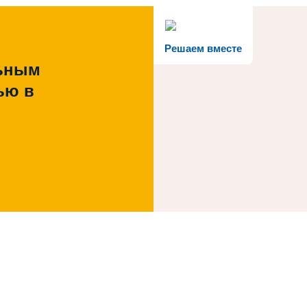
Решаем вместе
льным
ью в