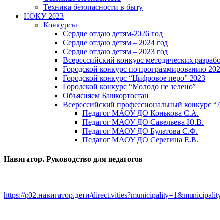
Техника безопасности в быту
НОКУ 2023
Конкурсы
Сердце отдаю детям-2026 год
Сердце отдаю детям – 2024 год
Сердце отдаю детям – 2023 год
Всероссийский конкурс методических разраб
Городской конкурс по программированию 20
Городской конкурс “Цифровое перо” 2023
Городской конкурс “Молодо не зелено”
Объясняем Башкортостан
Всероссийский профессиональный конкурс “
Педагог МАОУ ДО Конькова С.А.
Педагог МАОУ ДО Савельева Ю.В.
Педагог МАОУ ДО Булатова С.Ф.
Педагог МАОУ ДО Серегина Е.В.
Навигатор. Руководство для педагогов
https://р02.навигатор.дети/directivities?municipality=1&municipal