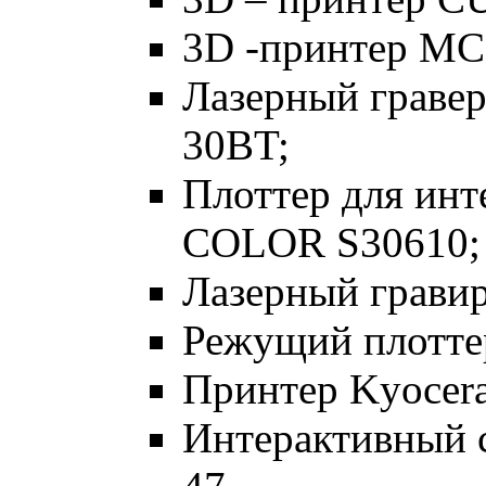
3D -принтер MC
Лазерный граве
30BT;
Плоттер для ин
COLOR S30610;
Лазерный гравир
Режущий плот
Принтер Kyocera
Интерактивный ст