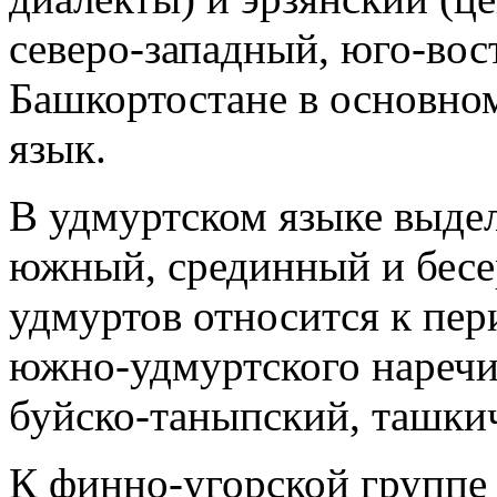
северо‑западный, юго-во
Башкортостане в основно
язык.
В удмуртском языке выдел
южный, срединный и бесе
удмуртов относится к пе
южно‑удмуртского наречи
буйско‑таныпский, ташки
К финно‑угорской группе 